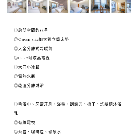
◎房間空間約11坪
◎Queen size加大獨立筒床墊
◎大金分離式冷暖氣
◎LG42吋液晶電視
◎大同小冰箱
◎電熱水瓶
◎乾溼分離淋浴
◎毛浴巾、牙膏牙刷、浴帽、刮鬍刀、梳子、洗髮精沐浴
乳
◎有線電視
◎茶包、咖啡包、礦泉水