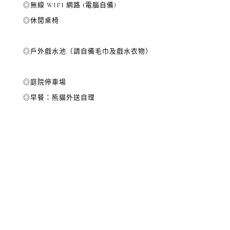
◎無線 WIFI 網路 (電腦自備)
◎休閒桌椅
◎戶外戲水池（請自備毛巾及戲水衣物）
◎庭院停車場
◎早餐：熊貓外送自理